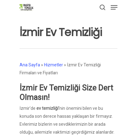
Menu
Skip
to
search
Close
main
Menu
İzmir Ev Temizliği
content
Ana Sayfa
»
Hizmetler
»
İzmir Ev Temizliği
Firmaları ve Fiyatları
İzmir Ev Temizliği Size Dert
Olmasın!
İzmir’de
ev temizliği’
nin önemini bilen ve bu
konuda son derece hassas yaklaşan bir firmayız.
Evlerimiz bizlerin ve sevdiklerimizin bir arada
olduğu, ailemizle vaktimizi geçirdiğimiz alanlardır.