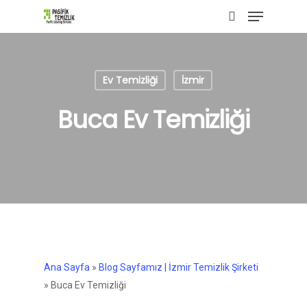
Menu
Skip
to
search
main
content
Ev Temizliği
İzmir
Buca Ev Temizliği
Ana Sayfa
»
Blog Sayfamız | İzmir Temizlik Şirketi
»
Buca Ev Temizliği