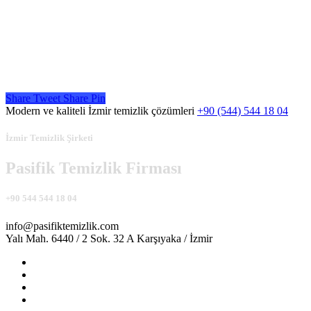
Share
Tweet
Share
Pin
Modern ve kaliteli İzmir temizlik çözümleri
+90 (544) 544 18 04
İzmir Temizlik Şirketi
Pasifik Temizlik Firması
+90 544 544 18 04
info@pasifiktemizlik.com
Yalı Mah. 6440 / 2 Sok. 32 A Karşıyaka / İzmir
facebook
instagram
whatsapp
phone