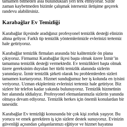
tamamen bitmeden asla bulundukları yeri terk etmiyorlar. Sizde
zaman kaybetmeden bizimle çalışmak isterseniz iletişime geçerek
randevu alabilirsiniz.
Karabağlar Ev Temizliği
Karabağlar ilçesinde aradığınız profesyonel temizlik desteği elinizin
altına geliyor. Farklı tip temizlik yöntemlerimizle evlerinizi tertemiz
hale getiriyoruz.
Karabağlar temizlik firmaları arasında biz kalitemizle ön plana
çıkıyoruz. Firmamız Karabağlar ilçesi başta olmak üzere İzmir’in
tamamına temizlik desteği vermektedir. Ev temizlikleri başta olmak
üzere gereksinim duyulan her türlü temizlik alanında sizlerin
yanındayız. İzmir temizlik şirketi olarak bu problemlerden sizleri
tamamen kurtarıyoruz. Hizmet sunduğumuz her iş kolunda en iyisini
veriyoruz. Uzman ekiplerimiz evlerinizi tertemiz hale getiriyor. Biz
sizlere bir telefon kadar yakında bulunuyoruz. Temizlik hizmetinin
her alanında iddialıyız. Profesyonel elemanlarımızla sizlerin yanında
olmaya devam ediyoruz. Temizlik herkes için önemli konulardan bir
tanesidir.
Karabağlar Ev temizliği konusunda bir çok kişi zorluk yaşıyor. Bu
yorucu ve emek gerektiren iş için sizlere destek sunuyoruz. Evinizin
güvenliği açısından çalışanlarımızı eğitiyor ve hizmet hayatına