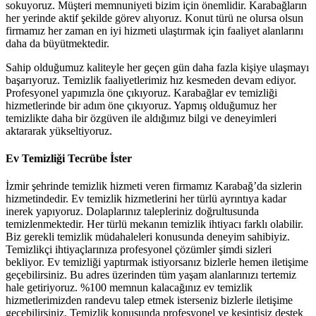
sokuyoruz. Müşteri memnuniyeti bizim için önemlidir. Karabağların
her yerinde aktif şekilde görev alıyoruz. Konut türü ne olursa olsun
firmamız her zaman en iyi hizmeti ulaştırmak için faaliyet alanlarını
daha da büyütmektedir.
Sahip olduğumuz kaliteyle her geçen gün daha fazla kişiye ulaşmayı
başarıyoruz. Temizlik faaliyetlerimiz hız kesmeden devam ediyor.
Profesyonel yapımızla öne çıkıyoruz. Karabağlar ev temizliği
hizmetlerinde bir adım öne çıkıyoruz. Yapmış olduğumuz her
temizlikte daha bir özgüven ile aldığımız bilgi ve deneyimleri
aktararak yükseltiyoruz.
Ev Temizliği Tecrübe İster
İzmir şehrinde temizlik hizmeti veren firmamız Karabağ’da sizlerin
hizmetindedir. Ev temizlik hizmetlerini her türlü ayrıntıya kadar
inerek yapıyoruz. Dolaplarınız talepleriniz doğrultusunda
temizlenmektedir. Her türlü mekanın temizlik ihtiyacı farklı olabilir.
Biz gerekli temizlik müdahaleleri konusunda deneyim sahibiyiz.
Temizlikçi ihtiyaçlarınıza profesyonel çözümler şimdi sizleri
bekliyor. Ev temizliği yaptırmak istiyorsanız bizlerle hemen iletişime
geçebilirsiniz. Bu adres üzerinden tüm yaşam alanlarınızı tertemiz
hale getiriyoruz. %100 memnun kalacağınız ev temizlik
hizmetlerimizden randevu talep etmek isterseniz bizlerle iletişime
geçebilirsiniz. Temizlik konusunda profesyonel ve kesintisiz destek