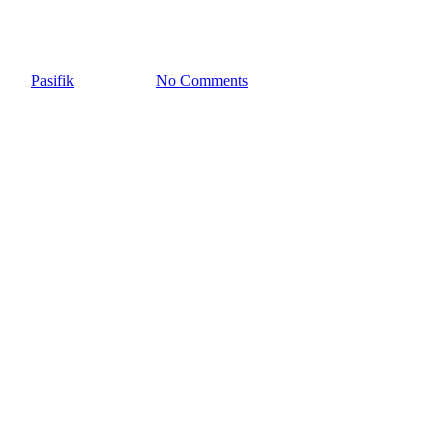
Şirketi
By
Pasifik
9 Eylül 2021
No Comments