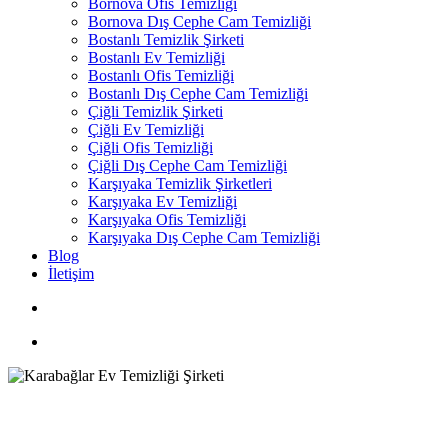
Bornova Ofis Temizliği
Bornova Dış Cephe Cam Temizliği
Bostanlı Temizlik Şirketi
Bostanlı Ev Temizliği
Bostanlı Ofis Temizliği
Bostanlı Dış Cephe Cam Temizliği
Çiğli Temizlik Şirketi
Çiğli Ev Temizliği
Çiğli Ofis Temizliği
Çiğli Dış Cephe Cam Temizliği
Karşıyaka Temizlik Şirketleri
Karşıyaka Ev Temizliği
Karşıyaka Ofis Temizliği
Karşıyaka Dış Cephe Cam Temizliği
Blog
İletişim
search
Menu
Ev Temizliği
İzmir
Karabağlar Ev Temizliği