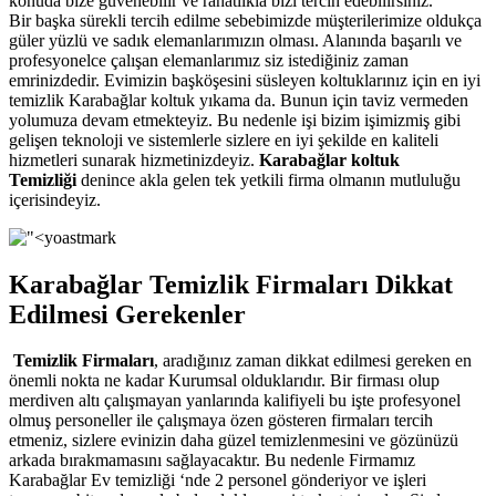
konuda bize güvenebilir ve rahatlıkla bizi tercih edebilirsiniz.
Bir başka sürekli tercih edilme sebebimizde müşterilerimize oldukça
güler yüzlü ve sadık elemanlarımızın olması. Alanında başarılı ve
profesyonelce çalışan elemanlarımız siz istediğiniz zaman
emrinizdedir. Evimizin başköşesini süsleyen koltuklarınız için en iyi
temizlik Karabağlar koltuk yıkama da. Bunun için taviz vermeden
yolumuza devam etmekteyiz. Bu nedenle işi bizim işimizmiş gibi
gelişen teknoloji ve sistemlerle sizlere en iyi şekilde en kaliteli
hizmetleri sunarak hizmetinizdeyiz.
Karabağlar koltuk
Temizliği
denince akla gelen tek yetkili firma olmanın mutluluğu
içerisindeyiz.
Karabağlar Temizlik Firmaları Dikkat
Edilmesi Gerekenler
Temizlik Firmaları
, aradığınız zaman dikkat edilmesi gereken en
önemli nokta ne kadar Kurumsal olduklarıdır. Bir firması olup
merdiven altı çalışmayan yanlarında kalifiyeli bu işte profesyonel
olmuş personeller ile çalışmaya özen gösteren firmaları tercih
etmeniz, sizlere evinizin daha güzel temizlenmesini ve gözünüzü
arkada bırakmamasını sağlayacaktır. Bu nedenle Firmamız
Karabağlar Ev temizliği ‘nde 2 personel gönderiyor ve işleri