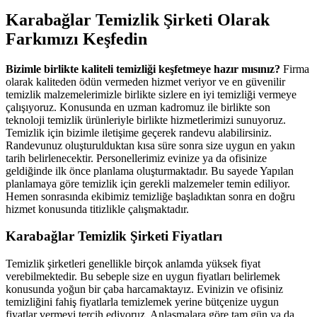
Karabağlar Temizlik Şirketi Olarak
Farkımızı Keşfedin
Bizimle birlikte kaliteli temizliği keşfetmeye hazır mısınız?
Firma
olarak kaliteden ödün vermeden hizmet veriyor ve en güvenilir
temizlik malzemelerimizle birlikte sizlere en iyi temizliği vermeye
çalışıyoruz. Konusunda en uzman kadromuz ile birlikte son
teknoloji temizlik ürünleriyle birlikte hizmetlerimizi sunuyoruz.
Temizlik için bizimle iletişime geçerek randevu alabilirsiniz.
Randevunuz oluşturulduktan kısa süre sonra size uygun en yakın
tarih belirlenecektir. Personellerimiz evinize ya da ofisinize
geldiğinde ilk önce planlama oluşturmaktadır. Bu sayede Yapılan
planlamaya göre temizlik için gerekli malzemeler temin ediliyor.
Hemen sonrasında ekibimiz temizliğe başladıktan sonra en doğru
hizmet konusunda titizlikle çalışmaktadır.
Karabağlar Temizlik Şirketi Fiyatları
Temizlik şirketleri genellikle birçok anlamda yüksek fiyat
verebilmektedir. Bu sebeple size en uygun fiyatları belirlemek
konusunda yoğun bir çaba harcamaktayız. Evinizin ve ofisiniz
temizliğini fahiş fiyatlarla temizlemek yerine bütçenize uygun
fiyatlar vermeyi tercih ediyoruz. Anlaşmalara göre tam gün ya da