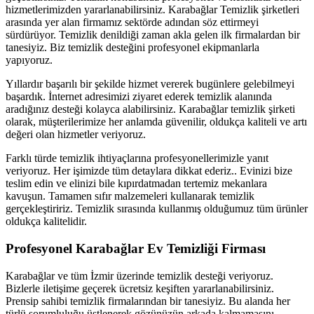
hizmetlerimizden yararlanabilirsiniz. Karabağlar Temizlik şirketleri
arasında yer alan firmamız sektörde adından söz ettirmeyi
sürdürüyor. Temizlik denildiği zaman akla gelen ilk firmalardan bir
tanesiyiz. Biz temizlik desteğini profesyonel ekipmanlarla
yapıyoruz.
Yıllardır başarılı bir şekilde hizmet vererek bugünlere gelebilmeyi
başardık. İnternet adresimizi ziyaret ederek temizlik alanında
aradığınız desteği kolayca alabilirsiniz. Karabağlar temizlik şirketi
olarak, müşterilerimize her anlamda güvenilir, oldukça kaliteli ve artı
değeri olan hizmetler veriyoruz.
Farklı türde temizlik ihtiyaçlarına profesyonellerimizle yanıt
veriyoruz. Her işimizde tüm detaylara dikkat ederiz.. Evinizi bize
teslim edin ve elinizi bile kıpırdatmadan tertemiz mekanlara
kavuşun. Tamamen sıfır malzemeleri kullanarak temizlik
gerçekleştiririz. Temizlik sırasında kullanmış olduğumuz tüm ürünler
oldukça kalitelidir.
Profesyonel Karabağlar Ev Temizliği Firması
Karabağlar ve tüm İzmir üzerinde temizlik desteği veriyoruz.
Bizlerle iletişime geçerek ücretsiz keşiften yararlanabilirsiniz.
Prensip sahibi temizlik firmalarından bir tanesiyiz. Bu alanda her
türlü sorumluluğu üstlenerek gözünüzün arkada kalmamasını