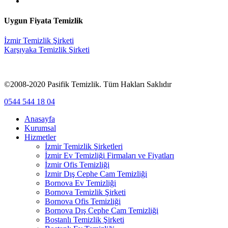
email
Uygun Fiyata Temizlik
İzmir Temizlik Şirketi
Karşıyaka Temizlik Şirketi
©2008-2020 Pasifik Temizlik. Tüm Hakları Saklıdır
Close
0544 544 18 04
Menu
Anasayfa
Kurumsal
Hizmetler
İzmir Temizlik Şirketleri
İzmir Ev Temizliği Firmaları ve Fiyatları
İzmir Ofis Temizliği
İzmir Dış Cephe Cam Temizliği
Bornova Ev Temizliği
Bornova Temizlik Şirketi
Bornova Ofis Temizliği
Bornova Dış Cephe Cam Temizliği
Bostanlı Temizlik Şirketi