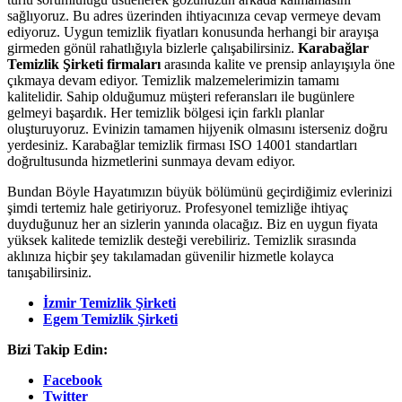
sağlıyoruz. Bu adres üzerinden ihtiyacınıza cevap vermeye devam
ediyoruz. Uygun temizlik fiyatları konusunda herhangi bir arayışa
girmeden gönül rahatlığıyla bizlerle çalışabilirsiniz.
Karabağlar
Temizlik Şirketi firmaları
arasında kalite ve prensip anlayışıyla öne
çıkmaya devam ediyor. Temizlik malzemelerimizin tamamı
kalitelidir. Sahip olduğumuz müşteri referansları ile bugünlere
gelmeyi başardık. Her temizlik bölgesi için farklı planlar
oluşturuyoruz. Evinizin tamamen hijyenik olmasını isterseniz doğru
yerdesiniz. Karabağlar temizlik firması ISO 14001 standartları
doğrultusunda hizmetlerini sunmaya devam ediyor.
Bundan Böyle Hayatımızın büyük bölümünü geçirdiğimiz evlerinizi
şimdi tertemiz hale getiriyoruz. Profesyonel temizliğe ihtiyaç
duyduğunuz her an sizlerin yanında olacağız. Biz en uygun fiyata
yüksek kalitede temizlik desteği verebiliriz. Temizlik sırasında
aklınıza hiçbir şey takılamadan güvenilir hizmetle kolayca
tanışabilirsiniz.
İzmir Temizlik Şirketi
Egem Temizlik Şirketi
Bizi Takip Edin:
Facebook
Twitter