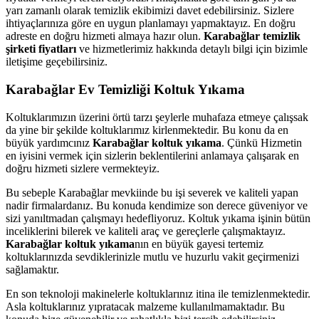
yarı zamanlı olarak temizlik ekibimizi davet edebilirsiniz. Sizlere
ihtiyaçlarınıza göre en uygun planlamayı yapmaktayız. En doğru
adreste en doğru hizmeti almaya hazır olun.
Karabağlar temizlik
şirketi fiyatları
ve hizmetlerimiz hakkında detaylı bilgi için bizimle
iletişime geçebilirsiniz.
Karabağlar Ev Temizliği Koltuk Yıkama
Koltuklarımızın üzerini örtü tarzı şeylerle muhafaza etmeye çalışsak
da yine bir şekilde koltuklarımız kirlenmektedir. Bu konu da en
büyük yardımcınız
Karabağlar koltuk yıkama
. Çünkü Hizmetin
en iyisini vermek için sizlerin beklentilerini anlamaya çalışarak en
doğru hizmeti sizlere vermekteyiz.
Bu sebeple Karabağlar mevkiinde bu işi severek ve kaliteli yapan
nadir firmalardanız. Bu konuda kendimize son derece güveniyor ve
sizi yanıltmadan çalışmayı hedefliyoruz. Koltuk yıkama işinin bütün
inceliklerini bilerek ve kaliteli araç ve gereçlerle çalışmaktayız.
Karabağlar koltuk yıkama
nın en büyük gayesi tertemiz
koltuklarınızda sevdiklerinizle mutlu ve huzurlu vakit geçirmenizi
sağlamaktır.
En son teknoloji makinelerle koltuklarınız itina ile temizlenmektedir.
Asla koltuklarınız yıpratacak malzeme kullanılmamaktadır. Bu