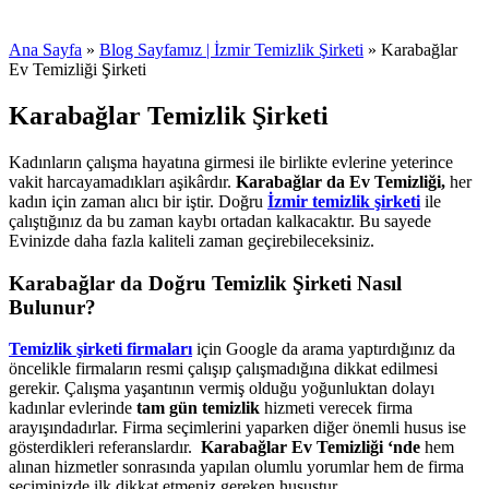
Ana Sayfa
»
Blog Sayfamız | İzmir Temizlik Şirketi
»
Karabağlar
Ev Temizliği Şirketi
Karabağlar Temizlik Şirketi
Kadınların çalışma hayatına girmesi ile birlikte evlerine yeterince
vakit harcayamadıkları aşikârdır.
Karabağlar da Ev Temizliği,
her
kadın için zaman alıcı bir iştir. Doğru
İzmir temizlik şirketi
ile
çalıştığınız da bu zaman kaybı ortadan kalkacaktır. Bu sayede
Evinizde daha fazla kaliteli zaman geçirebileceksiniz.
Karabağlar da Doğru Temizlik Şirketi Nasıl
Bulunur?
Temizlik şirketi firmaları
için Google da arama yaptırdığınız da
öncelikle firmaların resmi çalışıp çalışmadığına dikkat edilmesi
gerekir. Çalışma yaşantının vermiş olduğu yoğunluktan dolayı
kadınlar evlerinde
tam gün temizlik
hizmeti verecek firma
arayışındadırlar. Firma seçimlerini yaparken diğer önemli husus ise
gösterdikleri referanslardır.
Karabağlar Ev Temizliği ‘nde
hem
alınan hizmetler sonrasında yapılan olumlu yorumlar hem de firma
seçiminizde ilk dikkat etmeniz gereken husustur.