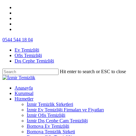
Skip
facebook
to
instagram
main
whatsapp
content
phone
email
0544 544 18 04
Ev Temizliği
Ofis Temizliği
Dış Cephe Temizliği
Hit enter to search or ESC to close
Close
Search
search
Menu
Anasayfa
Kurumsal
Hizmetler
İzmir Temizlik Şirketleri
İzmir Ev Temizliği Firmaları ve Fiyatları
İzmir Ofis Temizliği
İzmir Dış Cephe Cam Temizliği
Bornova Ev Temizliği
Bornova Temizlik Şirketi