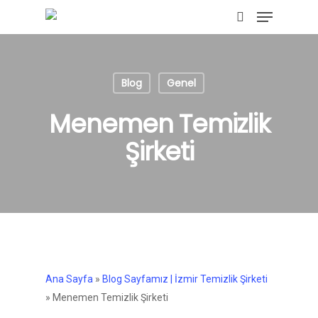
Menu
Skip
to
search
main
content
Blog
Genel
Menemen Temizlik
Şirketi
Ana Sayfa
»
Blog Sayfamız | İzmir Temizlik Şirketi
»
Menemen Temizlik Şirketi