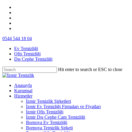
Skip
facebook
to
instagram
main
whatsapp
content
phone
email
0544 544 18 04
Ev Temizliği
Ofis Temizliği
Dış Cephe Temizliği
Hit enter to search or ESC to close
Close
Search
search
Menu
Anasayfa
Kurumsal
Hizmetler
İzmir Temizlik Şirketleri
İzmir Ev Temizliği Firmaları ve Fiyatları
İzmir Ofis Temizliği
İzmir Dış Cephe Cam Temizliği
Bornova Ev Temizliği
Bornova Temizlik Şirketi