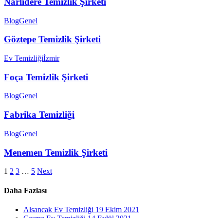
Narlıdere Temizlik Şirketi
Blog
Genel
Göztepe Temizlik Şirketi
Ev Temizliği
İzmir
Foça Temizlik Şirketi
Blog
Genel
Fabrika Temizliği
Blog
Genel
Menemen Temizlik Şirketi
1
2
3
…
5
Next
Daha Fazlası
Alsancak Ev Temizliği
19 Ekim 2021