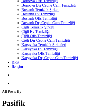
Bornova Ofis Temizliği
Bornova Dış Cephe Cam Temizliği
Bostanlı Temizlik Şirketi
Bostanlı Ev Temizliği
Bostanlı Ofis Temizliği
Bostanlı Dış Cephe Cam Temizliği
Çiğli Temizlik Şirketi
Çiğli Ev Temizliği
Çiğli Ofis Temizliği
Çiğli Dış Cephe Cam Temizliği
Karşıyaka Temizlik Şirketleri
Karşıyaka Ev Temizliği
Karşıyaka Ofis Temizliği
Karşıyaka Dış Cephe Cam Temizliği
Blog
İletişim
search
Menu
All Posts By
Pasifik