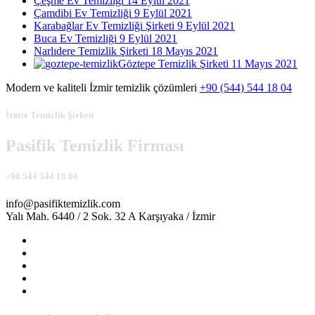
Çeşme Ev Temizliği
14 Eylül 2021
Çamdibi Ev Temizliği
9 Eylül 2021
Karabağlar Ev Temizliği Şirketi
9 Eylül 2021
Buca Ev Temizliği
9 Eylül 2021
Narlıdere Temizlik Şirketi
18 Mayıs 2021
Göztepe Temizlik Şirketi
11 Mayıs 2021
Modern ve kaliteli İzmir temizlik çözümleri
+90 (544) 544 18 04
İzmir Temizlik Şirketi
Pasifik Temizlik Firması
+90 544 544 18 04
info@pasifiktemizlik.com
Yalı Mah. 6440 / 2 Sok. 32 A Karşıyaka / İzmir
facebook
instagram
whatsapp
phone
email